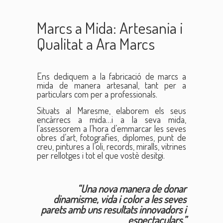
Marcs a Mida: Artesania i
Qualitat a Ara Marcs
Ens dediquem a la fabricació de marcs a
mida de manera artesanal, tant per a
particulars com per a professionals.
Situats al Maresme, elaborem els seus
encàrrecs a mida…i a la seva mida,
l’assessorem a l’hora d’emmarcar les seves
obres d’art, fotografies, diplomes, punt de
creu, pintures a l’oli, records, miralls, vitrines
per rellotges i tot el que vostè desitgi.
“Una nova manera de donar
dinamisme, vida i color a les seves
parets amb uns resultats innovadors i
espectaculars.”