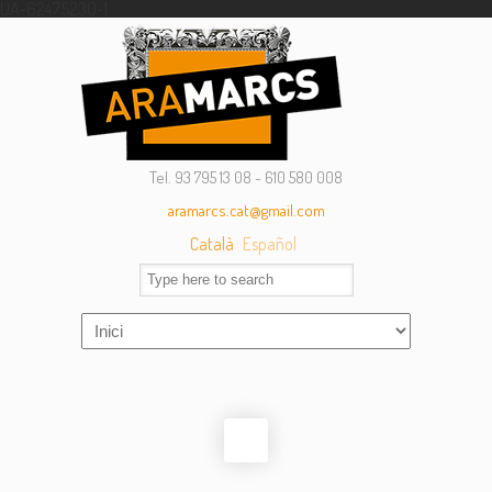
UA-62475230-1
Tel. 93 795 13 08 - 610 580 008
aramarcs.cat@gmail.com
Català
Español